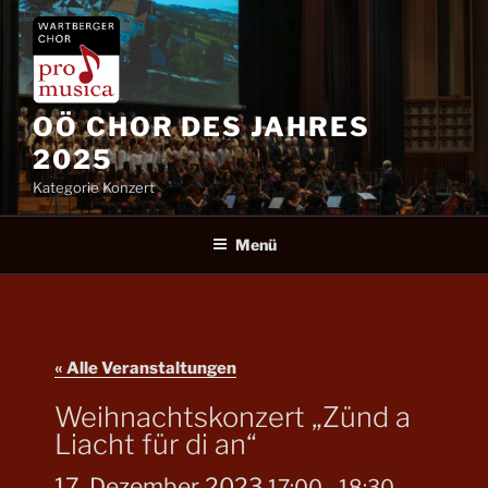
Zum
Inhalt
springen
OÖ CHOR DES JAHRES
2025
Kategorie Konzert
Menü
« Alle Veranstaltungen
Weihnachtskonzert „Zünd a
Liacht für di an“
17. Dezember 2023
17:00
18:30