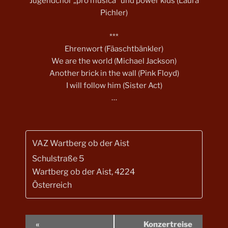
Jugendchor „pro musica“ und power kids (Laura
Pichler)
***
Ehrenwort (Fäaschtbänkler)
We are the world (Michael Jackson)
Another brick in the wall (Pink Floyd)
I will follow him (Sister Act)
…
VAZ Wartberg ob der Aist
Schulstraße 5
Wartberg ob der Aist
,
4224
Österreich
V
«
Konzertreise