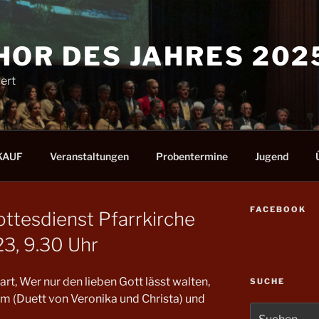
HOR DES JAHRES 202
ert
KAUF
Veranstaltungen
Probentermine
Jugend
FACEBOOK
ttesdienst Pfarrkirche
3, 9.30 Uhr
t, Wer nur den lieben Gott lässt walten,
SUCHE
um (Duett von Veronika und Christa) und
Suchen