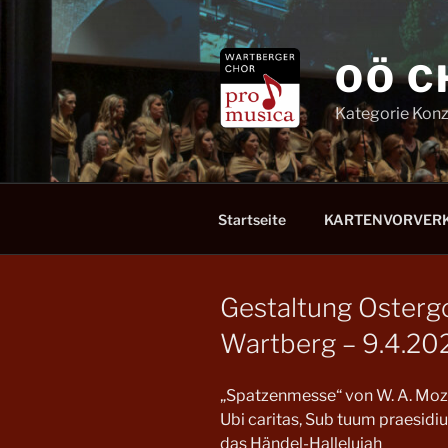
Zum
Inhalt
springen
OÖ C
Kategorie Konz
Startseite
KARTENVORVER
Gestaltung Ostergo
Wartberg – 9.4.202
„Spatzenmesse“ von W. A. Mozar
Ubi caritas, Sub tuum praesidi
das Händel-Hallelujah