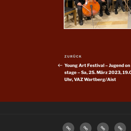
Beitragsnavigation
Vorheriger
ZURÜCK
Beitrag
Young Art Festival – Jugend on
stage – Sa, 25. März 2023, 19.
Uhr, VAZ Wartberg/Aist
Startseite
KARTENVORVERKAU
Veranstaltun
Probe