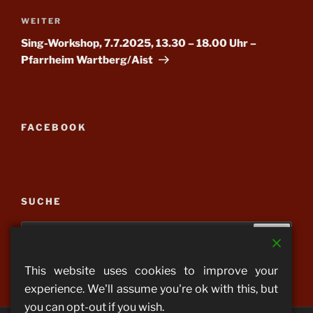
Nächster
WEITER
Beitrag
Sing-Workshop, 7.7.2025, 13.30 – 18.00 Uhr –
Pfarrheim Wartberg/Aist
FACEBOOK
SUCHE
Suchen
Suche
nach:
This website uses cookies to improve your
experience. We'll assume you're ok with this, but
you can opt-out if you wish.