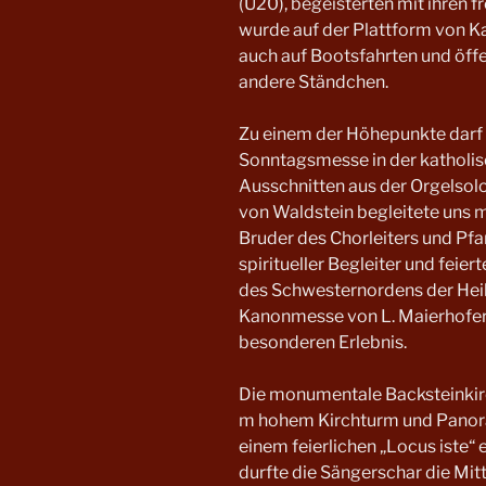
(U20), begeisterten mit ihren 
wurde auf der Plattform von K
auch auf Bootsfahrten und öffe
andere Ständchen.
Zu einem der Höhepunkte darf
Sonntagsmesse in der katholisc
Ausschnitten aus der Orgelsolo
von Waldstein begleitete uns m
Bruder des Chorleiters und Pfa
spiritueller Begleiter und feie
des Schwesternordens der Heili
Kanonmesse von L. Maierhofer
besonderen Erlebnis.
Die monumentale Backsteinkir
m hohem Kirchturm und Panora
einem feierlichen „Locus iste“
durfte die Sängerschar die Mi