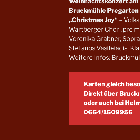
Weihnachtskonzert am S
Bruckmühle Pregarten
„Christmas Joy“
– Volks
Wartberger Chor „pro m
Veronika Grabner, Sopr
Stefanos Vasileiadis, Kla
Weitere Infos: Bruckmü
Karten gleich bes
Direkt über Bruc
oder auch bei Hel
0664/1609956