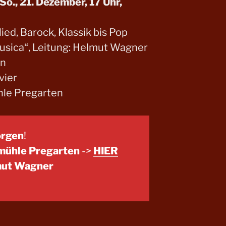
o., 21. Dezember, 17 Uhr,
lied, Barock, Klassik bis Pop
usica“, Leitung: Helmut Wagner
an
vier
hle Pregarten
orgen
!
kmühle Pregarten
->
HIER
mut Wagner