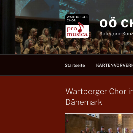
Zum
Inhalt
springen
OÖ C
Kategorie Konz
Startseite
KARTENVORVER
Wartberger Chor 
Dänemark