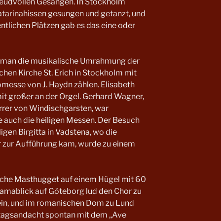
freudvollen Gesängen. In Stockholm
atarinahissen gesungen und getanzt, und
ntlichen Plätzen gab es das eine oder
 man die musikalische Umrahmung der
hen Kirche St. Erich in Stockholm mit
messe von J. Haydn zählen. Elisabeth
it großer an der Orgel. Gerhard Wagner,
rrer von Windischgarsten, war
rte auch die heiligen Messen. Der Besuch
gen Birgitta in Vadstena, wo die
 zur Aufführung kam, wurde zu einem
che Masthugget auf einem Hügel mit 60
mablick auf Göteborg lud den Chor zu
 ein, und im romanischen Dom zu Lund
ttagsandacht spontan mit dem „Ave